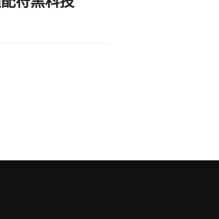
通配符黑科技