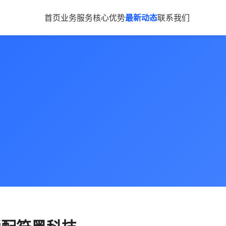
首页
业务服务
核心优势
最新动态
联系我们