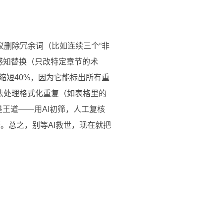
建议删除冗余词（比如连续三个“非
文感知替换（只改特定章节的术
缩短40%，因为它能标出所有重
无法处理格式化重复（如表格里的
是王道——用AI初筛，人工复核
断。总之，别等AI救世，现在就把