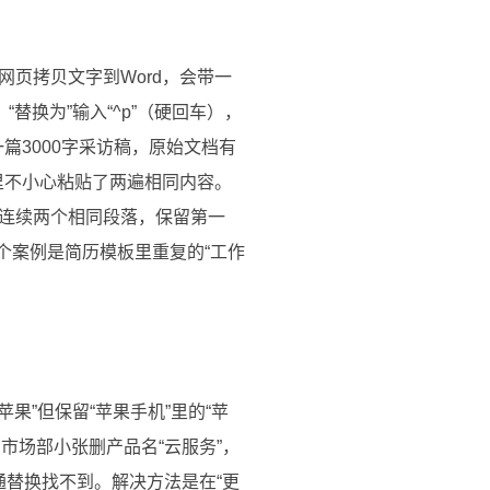
页拷贝文字到Word，会带一
“替换为”输入“^p”（硬回车），
理一篇3000字采访稿，原始文档有
里不小心粘贴了两遍相同内容。
思是查找连续两个相同段落，保留第一
个案例是简历模板里重复的“工作
果”但保留“苹果手机”里的“苹
市场部小张删产品名“云服务”，
通替换找不到。解决方法是在“更