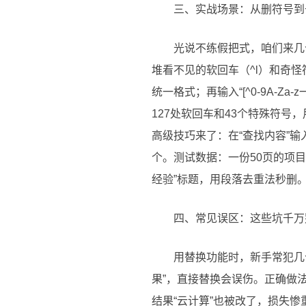
三、实战场景：从删符号到
光说不练假把式，咱们来几
堆看不见的软回车（^l）和奇怪符号
统一格式；再输入“[^0-9A-
127处软回车和43个特殊符
高级技巧来了：在“查找内容”输入“
个。测试数据：一份50页的项目
经验”标题，用段落去重法秒删。
四、常见误区：这些坑千万
用替换功能时，新手常犯几个
果”，直接替换会误伤。正确做法
结果“云计算”也被改了，损失惨