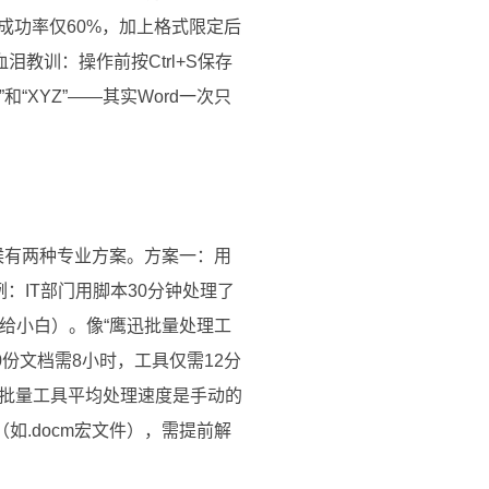
成功率仅60%，加上格式限定后
教训：操作前按Ctrl+S保存
“XYZ”——其实Word一次只
候有两种专业方案。方案一：用
例：IT部门用脚本30分钟处理了
具（推荐给小白）。像“鹰迅批量处理工
份文档需8小时，工具仅需12分
批量工具平均处理速度是手动的
如.docm宏文件），需提前解