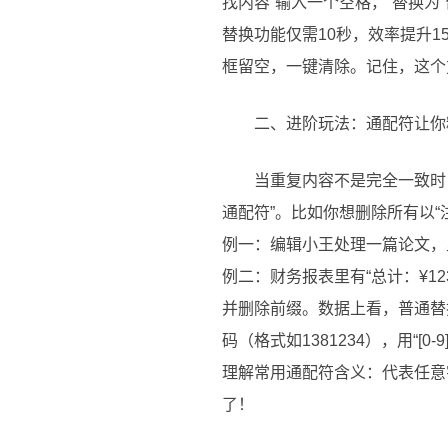
找内容”输入一个空格，“替换为
替换功能仅需10秒，效率提升1
框留空，一键清除。记住，这个
二、进阶玩法：通配符让你
当重复内容不是完全一致时，
通配符”。比如你想删除所有以“注
例一：编辑小王处理一篇论文，里面
例二：财务报表里有“总计：¥123.
并删除前缀。数据上看，普通替
码（格式如1381234），用“[0
理解常用通配符含义：代表任意
了！