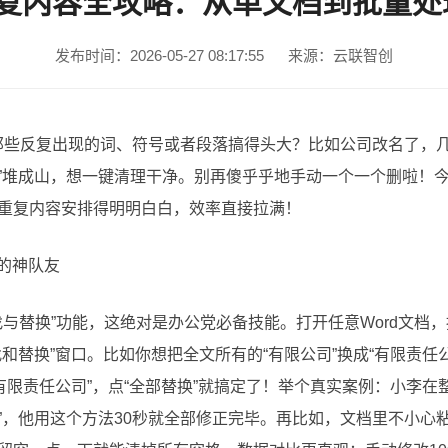
重复内容全攻略：从单文档到批量
发布时间：2026-05-27 08:17:55
来源：云联智创
里那些反复出现的词、符号或者段落搞得头大？比如公司改名了，
“了”堆成山，想一键清理干净。别再傻乎乎地手动一个一个删啦！
把重复内容安排得明明白白，效率直接拉满！
你的神队友
与替换”功能，这绝对是办公党必备技能。打开任意Word文档，按快
查找和替换”窗口。比如你想把全文所有的“有限公司”换成“有限责任
上“有限责任公司”，点“全部替换”就搞定了！举个真实案例：小李
理”，他用这个方法30秒就全部修正完毕。再比如，文档里不小心