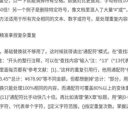
”留空，点一下就能清掉所有空格。数据对比更直观：手动修改10
50倍！另一个例子是删除特定符号，像文档里混入了大量“#”或“
方法适用于所有完全相同的文本、数字或符号，是处理重复内容
精准拿捏复杂重复
基础替换就不够用了。这时候就得请出“通配符”模式。在“查找和
：”开头的整行注释，可以在“查找内容”输入“注：^13”（^13
每页都有“参考文献：[1]...”这样的重复引用行，他用通配符“参
45”“总计：¥678.90”等不同金额，但都想删掉“总计：”部分，用“总
换只能处理100%相同的内容，而通配符可覆盖80%以上的变
-9]{11}”通配符比手动快几十倍。再比如清理“第X章”标题，用“第[0-
字符，?代表单个字符，[]定义字符范围，{}指定重复次数。掌