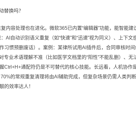
手动替换吗？
的重复内容处理也在进化。微软365已内置“编辑器”功能，能智能
：AI自动识别语义重复（如“快速”和“迅速”视为同义）、上下
作习惯预删废话）。案例：某律所试用AI插件后，合同审核时间
：对专业术语理解不准（比如医学文档里的“阳性”不能乱删）、
Ctrl+H+通配符仍是不可替代的核心技能。长远看，人机协作
，70%的常规重复清理将由AI辅助完成，但复杂场景仍需人类判
靓的效率达人！