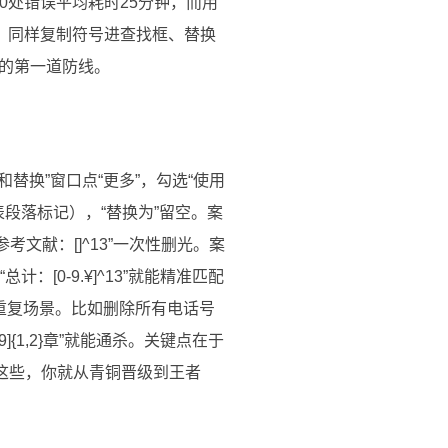
0处错误平均耗时25分钟，而用
”，同样复制符号进查找框、替换
的第一道防线。
替换”窗口点“更多”，勾选“使用
代表段落标记），“替换为”留空。案
考文献：[]^13”一次性删光。案
计：[0-9.¥]^13”就能精准匹配
体重复场景。比如删除所有电话号
9]{1,2}章”就能通杀。关键点在于
握这些，你就从青铜晋级到王者