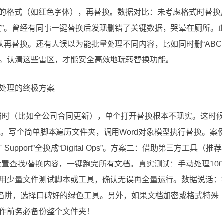
内容的格式（如红色字体），再替换。数据对比：未考虑格式时替换
文”。曾经有同事一键替换后发现删错了关键数据，哭晕在厕所。血泪
再替换。还有人误以为能批量处理不同内容，比如同时删“ABC”和
。认清这些雷区，才能安全高效地玩转替换功能。
处理的终极方案
文档时（比如全公司合同更新），单个打开替换根本不现实。这时
术党）。写个简单脚本遍历文件夹，调用Word对象模型执行替换。案
 Support”全换成“Digital Ops”。方案二：借助第三方工
置查找/替换内容，一键跑完所有文档。真实测试：手动处理100
用少量文件测试脚本或工具，确认无误再全量运行。数据说话：
陷阱，选择口碑好的绿色工具。另外，如果文档加密或格式特殊（
作前务必备份整个文件夹！