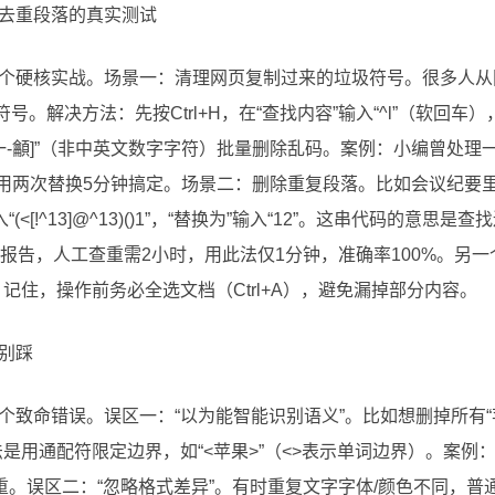
去重段落的真实测试
个硬核实战。场景一：清理网页复制过来的垃圾符号。很多人从网
。解决方法：先按Ctrl+H，在“查找内容”输入“^l”（软回车），
Za-z一-龥]”（非中英文数字字符）批量删除乱码。案例：小编曾处
号，用两次替换5分钟搞定。场景二：删除重复段落。比如会议纪要
(<[!^13]@^13)()1”，“替换为”输入“12”。这串代码的意
报告，人工查重需2小时，用此法仅1分钟，准确率100%。另一
记住，操作前务必全选文档（Ctrl+A），避免漏掉部分内容。
别踩
致命错误。误区一：“以为能智能识别语义”。比如想删掉所有“苹
是用通配符限定边界，如“<苹果>”（<>表示单词边界）。案例：
重。误区二：“忽略格式差异”。有时重复文字字体/颜色不同，普