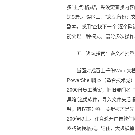
多”里点“格式”，先设定查找
达98%。误区三：“忘记备份原
副本，或用“查找下一个”逐个确认
能处理一种模式，需分多次操作
五、避坑指南：多文档批量
当面对成百上千份Word
PowerShell脚本（适合技
2000份员工档案，把旧部门名“IT
具箱”这类软件，导入文件夹后设
钟，错误率为零。关键技巧是先
200倍以上。注意避开广告软件
密或转换格式。记住，大规模操