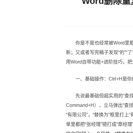
Word删除
你是不是也经常被Word
新；又或者写完稿子发现“的”
用Word自带功能+进阶技巧，
一、基础操作：Ctrl+H是
先说最基础但超实用的“查找
Command+H），立马弹出“
“有限公司”，“替换为”框里打
单里都把“张经理”错打成“章经