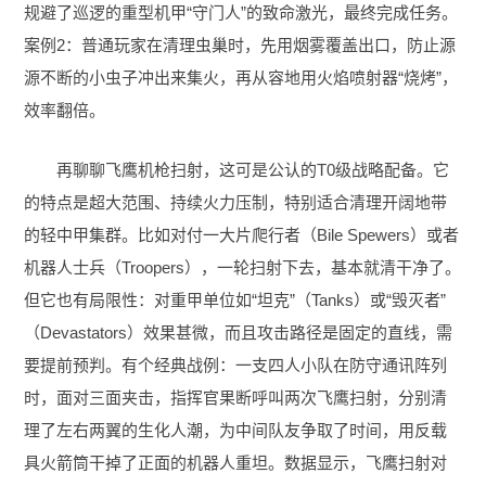
规避了巡逻的重型机甲“守门人”的致命激光，最终完成任务。
案例2：普通玩家在清理虫巢时，先用烟雾覆盖出口，防止源
源不断的小虫子冲出来集火，再从容地用火焰喷射器“烧烤”，
效率翻倍。
再聊聊飞鹰机枪扫射，这可是公认的T0级战略配备。它
的特点是超大范围、持续火力压制，特别适合清理开阔地带
的轻中甲集群。比如对付一大片爬行者（Bile Spewers）或者
机器人士兵（Troopers），一轮扫射下去，基本就清干净了。
但它也有局限性：对重甲单位如“坦克”（Tanks）或“毁灭者”
（Devastators）效果甚微，而且攻击路径是固定的直线，需
要提前预判。有个经典战例：一支四人小队在防守通讯阵列
时，面对三面夹击，指挥官果断呼叫两次飞鹰扫射，分别清
理了左右两翼的生化人潮，为中间队友争取了时间，用反载
具火箭筒干掉了正面的机器人重坦。数据显示，飞鹰扫射对