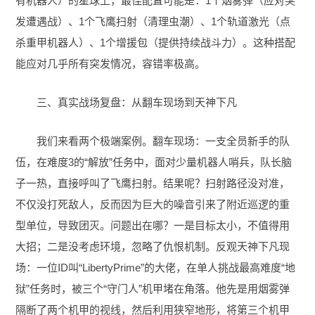
有机器人）的星球上，最佳配置可能是：1个烟雾弹（应对突
发遭遇战）、1个飞鹰扫射（清理虫潮）、1个轨道激光（点
杀重甲机器人）、1个增援包（提供持续战斗力）。这种搭配
能应对几乎所有突发情况，容错率极高。
三、真实战场复盘：从翻车现场到天神下凡
我们来看两个极端案例。翻车现场：一支全员新手的队
伍，在难度3的“解放”任务中，面对少量机器人哨兵，队长脑
子一热，直接呼叫了飞鹰扫射。结果呢？扫射路径没对准，
不仅没打死敌人，反而因为巨大的噪音引来了附近巡逻的重
型单位，导致团灭。问题出在哪？一是目标太小，不值得用
大招；二是没考虑环境，忽略了仇恨机制。反观天神下凡现
场：一位ID叫“LibertyPrime”的大佬，在单人挑战最高难度“地
狱”任务时，被三个“守门人”机甲堵在角落。他先是用烟雾弹
隔断了两个机甲的视线，然后利用狭窄地形，将第三个机甲