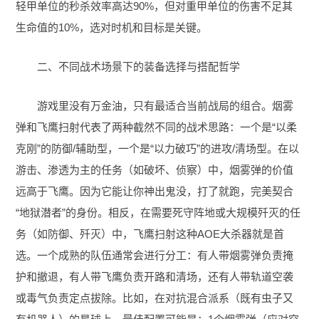
轻甲单位的秒杀效率高达90%，但对重甲单位的伤害不足其
生命值的10%，选对时机和目标是关键。
二、不同战术场景下的装备选择与搭配哲学
游戏里没有万金油，只有最适合当前战局的组合。烟雾
弹和飞鹰扫射代表了两种截然不同的战术思路：一个是“以柔
克刚”的防御/辅助型，一个是“以力破巧”的进攻/清场型。在以
游击、渗透为主的任务（如破坏、侦察）中，烟雾弹的价值
远高于飞鹰。因为它能让你神出鬼没，打了就跑，完美契合
“地狱潜者”的身份。相反，在需要死守阵地或大规模歼灭的任
务（如防御、歼灭）中，飞鹰扫射这种AOE大杀器就是首
选。一个成熟的队伍通常会进行分工：有人带烟雾弹负责掩
护和撤退，有人带飞鹰负责开路和清场，还有人带轨道空袭
或毒气负责定点拔除。比如，在对抗混合派系（既有虫子又