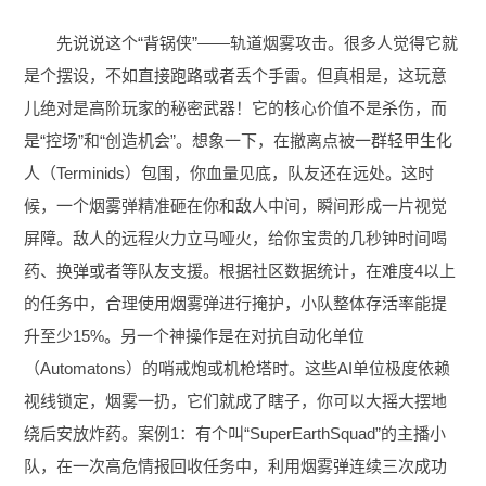
先说说这个“背锅侠”——轨道烟雾攻击。很多人觉得它就
是个摆设，不如直接跑路或者丢个手雷。但真相是，这玩意
儿绝对是高阶玩家的秘密武器！它的核心价值不是杀伤，而
是“控场”和“创造机会”。想象一下，在撤离点被一群轻甲生化
人（Terminids）包围，你血量见底，队友还在远处。这时
候，一个烟雾弹精准砸在你和敌人中间，瞬间形成一片视觉
屏障。敌人的远程火力立马哑火，给你宝贵的几秒钟时间喝
药、换弹或者等队友支援。根据社区数据统计，在难度4以上
的任务中，合理使用烟雾弹进行掩护，小队整体存活率能提
升至少15%。另一个神操作是在对抗自动化单位
（Automatons）的哨戒炮或机枪塔时。这些AI单位极度依赖
视线锁定，烟雾一扔，它们就成了瞎子，你可以大摇大摆地
绕后安放炸药。案例1：有个叫“SuperEarthSquad”的主播小
队，在一次高危情报回收任务中，利用烟雾弹连续三次成功