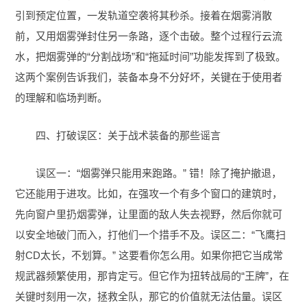
引到预定位置，一发轨道空袭将其秒杀。接着在烟雾消散
前，又用烟雾弹封住另一条路，逐个击破。整个过程行云流
水，把烟雾弹的“分割战场”和“拖延时间”功能发挥到了极致。
这两个案例告诉我们，装备本身不分好坏，关键在于使用者
的理解和临场判断。
四、打破误区：关于战术装备的那些谣言
误区一：“烟雾弹只能用来跑路。” 错！除了掩护撤退，
它还能用于进攻。比如，在强攻一个有多个窗口的建筑时，
先向窗户里扔烟雾弹，让里面的敌人失去视野，然后你就可
以安全地破门而入，打他们一个措手不及。误区二：“飞鹰扫
射CD太长，不划算。” 这要看你怎么用。如果你把它当成常
规武器频繁使用，那肯定亏。但它作为扭转战局的“王牌”，在
关键时刻用一次，拯救全队，那它的价值就无法估量。误区