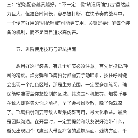
三：“战略配备越贵越好。” 不一定！像“轨道精确打击”虽然威
力巨大，但准备时间长，容易被打断。在快节奏的战斗中，
一个便宜好用的“机枪哨戒”可能更实用。关键是要理解每个装
备的机制，而不是盲目追求高伤害。
五、进阶使用技巧与避坑指南
想用好这些装备，有几个细节必须注意。首先是投掷/呼
叫的精度。烟雾弹和飞鹰扫射都需要手动瞄准，按住呼叫键
会出现一个红色区域，那是生效范围。一定要多加练习，确
保能精准覆盖你想控制的区域。其次是时机把握。烟雾弹要
在敌人即将集火你之前扔，早了会被风吹散，晚了你就凉
了。飞鹰扫射则要等敌人聚集成群再用，最大化收益。最后
是团队沟通。在开黑时，一定要提前和队友说好谁带什么，
避免出现四个飞鹰没人带医疗包的尴尬局面。避坑方面，千