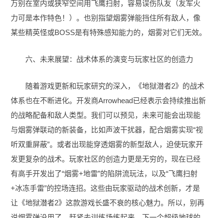
万别在室内或狭窄空间用飞鹰扫射，容易误伤队友（友军火
力可是本作特色！）。也别指望烟雾弹能挡住所有敌人，像
某些精英怪或BOSS是有特殊感知能力的，烟雾对它们无效。
六、未来展望：战术体系的演变与玩家社区的创造力
随着游戏更新和玩家研究的深入，《地狱潜者2》的战术
体系也在不断进化。开发商Arrowhead已经表示会持续推出新
的战略配备和敌人类型。我们可以预见，未来可能会出现能
与烟雾弹联动的新装备，比如声波干扰器，配合烟雾实现“视
听双重屏蔽”。或者出现能穿透烟雾的新型敌人，迫使玩家开
发更复杂的战术。玩家社区的创造力更是无穷的，现在已经
有高手开发出了“烟雾+地雷”的陷阱流玩法，以及“飞鹰扫射
+冰冻手雷”的控场连招。这些由玩家驱动的战术创新，才是
让《地狱潜者2》这款游戏长盛不衰的核心魅力。所以，别再
说烟雾弹没用了，赶紧去训练场练起来，下一个超级地球的