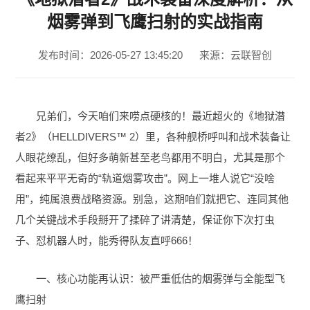
烟雾弹到飞鹰扫射的实战指南
发布时间：2026-05-27 13:45:20
来源：云联智创
兄弟们，今天咱们来唠点硬核的！最近超火的《地狱潜
者2》（HELLDIVERS™ 2）里，各种舰桥呼叫和战术装备让
人眼花缭乱，但好多萌新甚至老鸟都用不明白，尤其是那个
看起来平平无奇的“轨道烟雾攻击”。网上一堆人说它“没啥
用”，纯属浪费战略资源。别急，这期咱们就把它、连同其他
几个关键战术手段掰开了揉碎了讲清楚，保证你下次打虫
子、怼机器人时，能秀得队友直呼666！
一、核心功能再认识：被严重低估的烟雾弹与全能型飞
鹰扫射