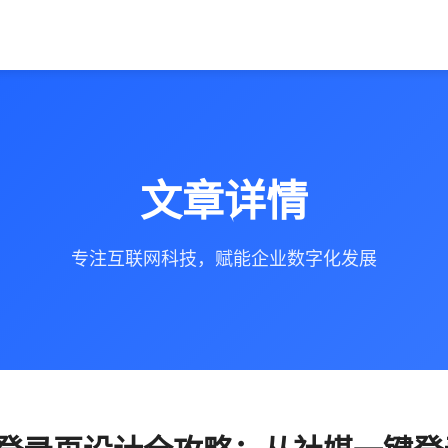
文章详情
专注互联网科技，赋能企业数字化发展