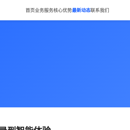
首页
业务服务
核心优势
最新动态
联系我们