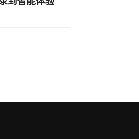
登录到智能体验