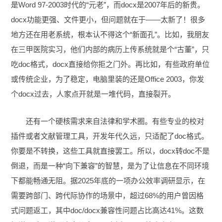
是Word 97-2003时代的“元老”，而docx是2007年后的新贵。
docx功能更强、文件更小，但问题就在于——太新了！很多
地方还在用老系统，根本认不得这个“新面孔”。比如，我朋友
在三甲医院实习，他们内部的病历上传系统就是个“古董”，只
吃doc格式，docx直接给你拒之门外。再比如，有些政府单位
或传统企业，为了稳定，电脑里装的还是Office 2003，你发
个docx过去，人家点开就是一堆代码，直接裂开。
还有一个硬核需求来自法律和学术圈。有些专业的校对
插件或者文献管理工具，开发年代久远，只适配了doc格式。
你要是不转换，这些工具就直接罢工。所以，docx转doc不是
倒退，而是一种“向下兼容”的智慧，是为了让信息在不同环境
下都能畅通无阻。据2025年底的一项办公效率调研显示，在
需要跨部门、跨代际协作的场景中，超过68%的用户曾因格
式问题返工，其中doc/docx兼容性问题占比高达41%。这数