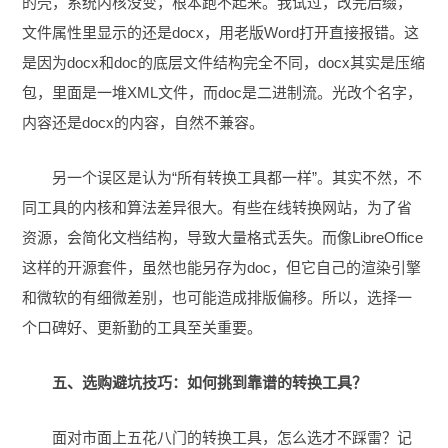
的壳，系统内核没变，根本跑不起来。我试过，改完后缀，
文件属性里显示的还是docx，用老版Word打开直接报错。这
是因为docx和doc的底层文件结构完全不同，docx其实是压缩
包，里面是一堆XML文件，而doc是二进制流。光改个名字，
内容还是docx的内容，自然不兼容。
另一个误区是认为“所有转换工具都一样”。其实不然，不
同工具的内核和算法差异很大。有些在线转换网站，为了省
资源，会简化文档结构，导致大量格式丢失。而像LibreOffice
这样的开源套件，虽然也能另存为doc，但它自己的渲染引擎
和微软的有细微差别，也可能造成排版偏移。所以，选择一
个口碑好、更新勤的工具至关重要。
五、选购避坑技巧：如何挑到靠谱的转换工具？
面对市面上五花八门的转换工具，怎么选才不踩雷？记